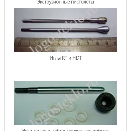
Экструзионные пистолеты
Иглы RT и HDT
Игла, седло и набор манжет для робота-